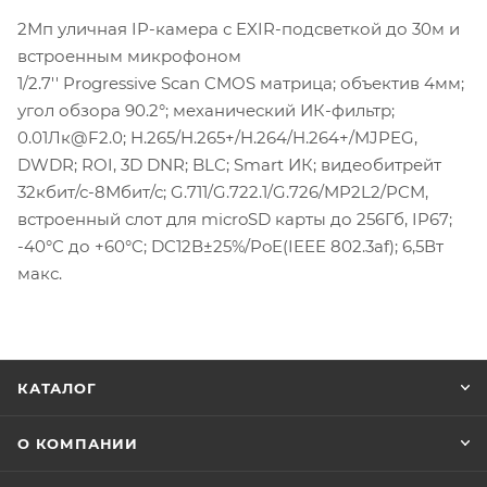
2Мп уличная IP-камера с EXIR-подсветкой до 30м и
встроенным микрофоном
1/2.7'' Progressive Scan CMOS матрица; объектив 4мм;
угол обзора 90.2°; механический ИК-фильтр;
0.01Лк@F2.0; H.265/H.265+/H.264/H.264+/MJPEG,
DWDR; ROI, 3D DNR; BLC; Smart ИК; видеобитрейт
32кбит/с-8Мбит/с; G.711/G.722.1/G.726/MP2L2/PCM,
встроенный слот для microSD карты до 256Гб, IP67;
-40°C до +60°C; DC12В±25%/PoE(IEEE 802.3af); 6,5Вт
макс.
КАТАЛОГ
О КОМПАНИИ