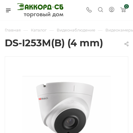
0
—
—
—
Главная
Каталог
Видеонаблюдение
Видеокамер
DS-I253M(B) (4 mm)