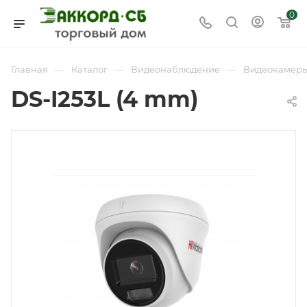
0
—
—
—
Главная
Каталог
Видеонаблюдение
Видеокамер
DS-I253L (4 mm)