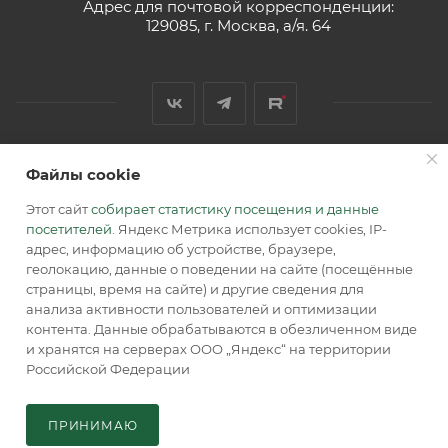
Адрес для почтовой корреспонденции:
129085, г. Москва, а/я. 64
Файлы cookie
2026 © Обращаем Ваше внимание на то, что вся
информация, размещенная на сайте, носит
Этот сайт
собирает статистику посещения и данные
информационный характер и не является публичной
посетителей
. Яндекс Метрика использует cookies, IP-
офертой, определяемой положениями Статьи 437 (2) ГК РФ.
адрес, информацию об устройстве, браузере,
геолокацию, данные о поведении на сайте (посещённые
страницы, время на сайте) и другие сведения для
анализа активности пользователей и оптимизации
контента. Данные обрабатываются в обезличенном виде
и хранятся на серверах ООО „Яндекс“ на территории
Российской Федерации
В КОРЗИНУ
ПРИНИМАЮ