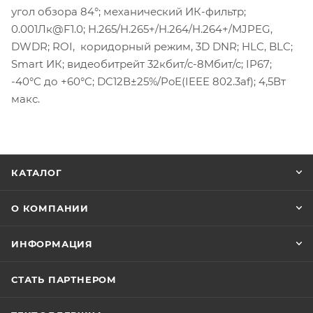
угол обзора 84°; механический ИК-фильтр;
0.001Лк@F1.0; H.265/H.265+/H.264/H.264+/MJPEG,
DWDR; ROI, коридорный режим, 3D DNR; HLC, BLC;
Smart ИК; видеобитрейт 32кбит/с-8Мбит/с; IP67;
-40°C до +60°C; DC12В±25%/PoE(IEEE 802.3af); 4,5Вт
макс.
КАТАЛОГ
О КОМПАНИИ
ИНФОРМАЦИЯ
СТАТЬ ПАРТНЕРОМ