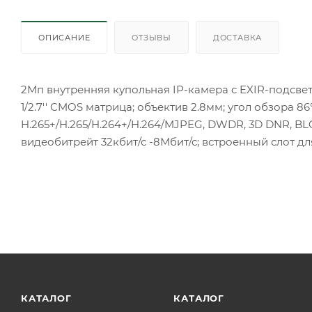
ОПИСАНИЕ
ОТЗЫВЫ
ДОСТАВКА
2Мп внутренняя купольная IP-камера c EXIR-подсвет
1/2.7'' CMOS матрица; объектив 2.8мм; угол обзора 86
H.265+/H.265/H.264+/H.264/MJPEG, DWDR, 3D DNR, BL
видеобитрейт 32кбит/с -8Мбит/с; встроенный слот для m
КАТАЛОГ
КАТАЛОГ