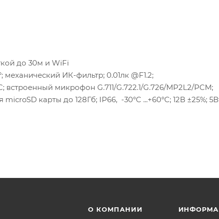
кой до 30м и WiFi
°; механический ИК-фильтр; 0.01лк @F1.2;
C; встроенный микрофон G.711/G.722.1/G.726/MP2L2/PCM;
icroSD карты до 128Гб; IP66, -30°C ...+60°C; 12В ±25%; 5В
О КОМПАНИИ
ИНФОРМА