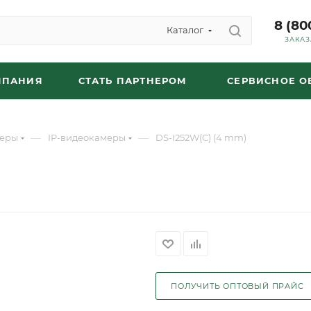
8 (80
Каталог
ЗАКАЗ
МПАНИЯ
СТАТЬ ПАРТНЕРОМ
СЕРВИСНОЕ 
—
—
еры
IP-видеокамеры
DS-I252W(C) (4 mm)
ПОЛУЧИТЬ ОПТОВЫЙ ПРАЙС