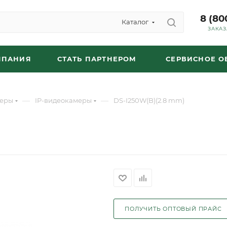
8 (80
Каталог
ЗАКАЗ
МПАНИЯ
СТАТЬ ПАРТНЕРОМ
СЕРВИСНОЕ 
—
—
еры
IP-видеокамеры
DS-I250W(B)(2.8 mm)
ПОЛУЧИТЬ ОПТОВЫЙ ПРАЙС