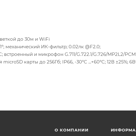
веткой до 30м и WiFi
,1°; механический ИК-фильтр; 0.02лк @F2.0;
; встроенный и микрофон G.711/G.722.1/G.726/MP2L2/PCM
icroSD карты до 256Гб; IP66, -30°C ...+60°C; 12В ±25%; 6В
О КОМПАНИИ
ИНФОРМА