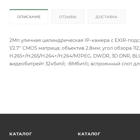
ОПИСАНИЕ
ОТЗЫВЫ
ДОСТАВКА
2Мп уличная цилиндрическая IP-камера c EXIR-подс
1/2.7'' CMOS матрица; объектив 2.8мм; угол обзора 112
H.265+/H.265/H.264+/H.264/MJPEG, DWDR, 3D DNR, BLC
видеобитрейт 32кбит/с -8Мбит/с; встроенный слот для m
КАТАЛОГ
КАТАЛОГ