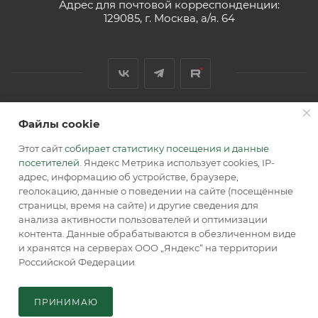
Адрес для почтовой корреспонденции:
129085, г. Москва, а/я. 64
Файлы cookie
2026 © Обращаем Ваше внимание на то, что вся
информация, размещенная на сайте, носит
Этот сайт
собирает статистику посещения и данные
информационный характер и не является публичной
посетителей
. Яндекс Метрика использует cookies, IP-
офертой, определяемой положениями Статьи 437 (2) ГК РФ.
адрес, информацию об устройстве, браузере,
геолокацию, данные о поведении на сайте (посещённые
страницы, время на сайте) и другие сведения для
анализа активности пользователей и оптимизации
контента. Данные обрабатываются в обезличенном виде
и хранятся на серверах ООО „Яндекс“ на территории
Российской Федерации
В КОРЗИНУ
ПРИНИМАЮ