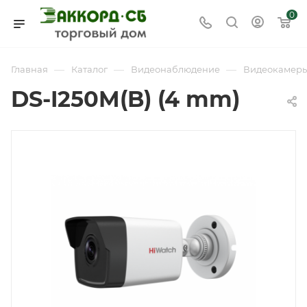
0
—
—
—
Главная
Каталог
Видеонаблюдение
Видеокамер
DS-I250M(B) (4 mm)