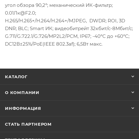
угол обзора 90,2°; механический ИК-фильтр;
0.01Лк@F2.0;
H.265/H.265+/H.264/H.264+/MJPEG, DWDR; ROI, 3D
DNR; BLC; Smart ИК; видеобитрейт 32кбит/с-8Мбит/с;
G.711/G.722.1/G.726/MP2L2/PCM, IP67; -40°C до +60°C;
DC12В±25%/PoE(IEEE 802.3af); 6,5Вт макс.
КАТАЛОГ
О КОМПАНИИ
ИНФОРМАЦИЯ
СТАТЬ ПАРТНЕРОМ