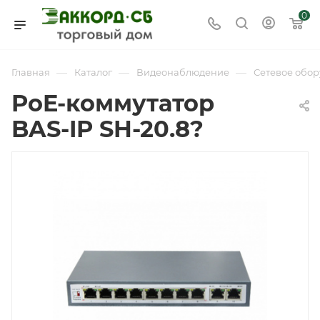
0
—
—
—
Главная
Каталог
Видеонаблюдение
Сетевое обо
PoE-коммутатор
BAS-IP SH-20.8?