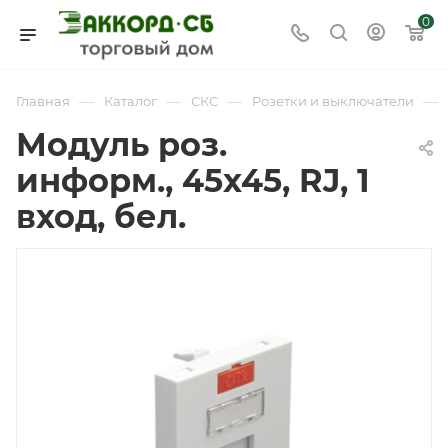
0
—
—
—
—
Главная
Каталог
СКС
Розетки и выключатели
Модуль роз.
информ., 45x45, RJ, 1
вход, бел.