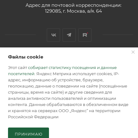
Адрес для почтовой корреспонденции:
129085, г. Москва, а/я. 64
Файлы cookie
2026 © Обращаем Ваше внимание на то, что вся
информация, размещенная на сайте, носит
Этот сайт
собирает статистику посещения и данные
информационный характер и не является публичной
посетителей
. Яндекс Метрика использует cookies, IP-
офертой, определяемой положениями Статьи 437 (2) ГК РФ.
адрес, информацию об устройстве, браузере,
геолокацию, данные о поведении на сайте (посещённые
страницы, время на сайте) и другие сведения для
анализа активности пользователей и оптимизации
контента. Данные обрабатываются в обезличенном виде
и хранятся на серверах ООО „Яндекс“ на территории
Российской Федерации
В КОРЗИНУ
ПРИНИМАЮ