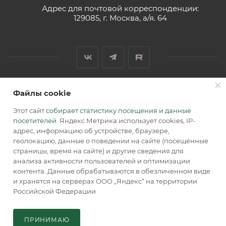
Адрес для почтовой корреспонденции:
129085, г. Москва, а/я. 64
Файлы cookie
2026 © Обращаем Ваше внимание на то, что вся
информация, размещенная на сайте, носит
Этот сайт
собирает статистику посещения и данные
информационный характер и не является публичной
посетителей
. Яндекс Метрика использует cookies, IP-
офертой, определяемой положениями Статьи 437 (2) ГК РФ.
адрес, информацию об устройстве, браузере,
геолокацию, данные о поведении на сайте (посещённые
страницы, время на сайте) и другие сведения для
анализа активности пользователей и оптимизации
контента. Данные обрабатываются в обезличенном виде
и хранятся на серверах ООО „Яндекс“ на территории
Российской Федерации
В КОРЗИНУ
ПРИНИМАЮ