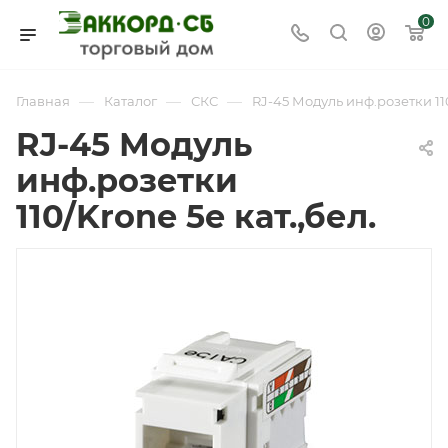
0
—
—
—
Главная
Каталог
СКС
RJ-45 Модуль инф.розетки 110
RJ-45 Модуль
инф.розетки
110/Krone 5e кат.,бел.