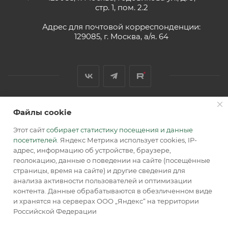
стр. 1, пом. 2.2
Адрес для почтовой корреспонденции:
129085, г. Москва, а/я. 64
Файлы cookie
2026 © Обращаем Ваше внимание на то, что вся
информация, размещенная на сайте, носит
Этот сайт
собирает статистику посещения и данные
информационный характер и не является публичной
посетителей
. Яндекс Метрика использует cookies, IP-
офертой, определяемой положениями Статьи 437 (2) ГК РФ.
адрес, информацию об устройстве, браузере,
геолокацию, данные о поведении на сайте (посещённые
страницы, время на сайте) и другие сведения для
анализа активности пользователей и оптимизации
контента. Данные обрабатываются в обезличенном виде
и хранятся на серверах ООО „Яндекс“ на территории
Российской Федерации
В КОРЗИНУ