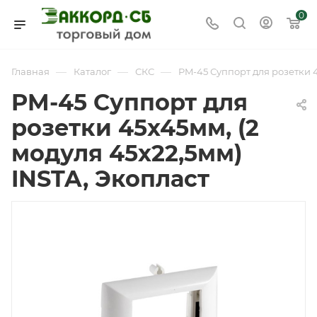
0
—
—
—
Главная
Каталог
СКС
PM-45 Суппорт для розетки 4
PM-45 Суппорт для
розетки 45x45мм, (2
модуля 45х22,5мм)
INSTA, Экопласт