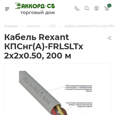
0
—
—
—
Главная
Каталог
СКС
Кабель Rexant КПСнг(А)-FRLS
Кабель Rexant
КПСнг(А)-FRLSLTx
2x2x0.50, 200 м