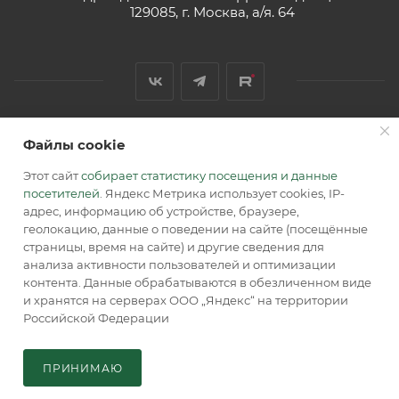
129085, г. Москва, а/я. 64
Файлы cookie
2026 © Обращаем Ваше внимание на то, что вся
информация, размещенная на сайте, носит
Этот сайт
собирает статистику посещения и данные
информационный характер и не является публичной
посетителей
. Яндекс Метрика использует cookies, IP-
офертой, определяемой положениями Статьи 437 (2) ГК РФ.
адрес, информацию об устройстве, браузере,
геолокацию, данные о поведении на сайте (посещённые
страницы, время на сайте) и другие сведения для
анализа активности пользователей и оптимизации
контента. Данные обрабатываются в обезличенном виде
и хранятся на серверах ООО „Яндекс“ на территории
Российской Федерации
В КОРЗИНУ
ПРИНИМАЮ
Главная
Кабинет
Корзина
Каталог