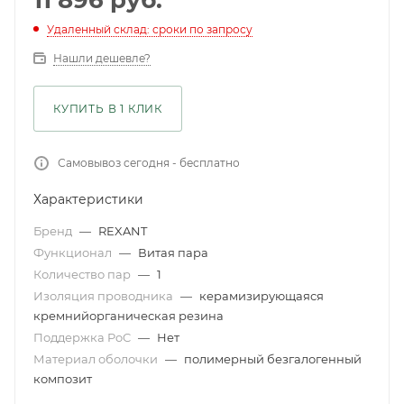
11 896
руб.
Удаленный склад: сроки по запросу
Нашли дешевле?
КУПИТЬ В 1 КЛИК
Самовывоз сегодня - бесплатно
Характеристики
Бренд
—
REXANT
Функционал
—
Витая пара
Количество пар
—
1
Изоляция проводника
—
керамизирующаяся
кремнийорганическая резина
Поддержка PoC
—
Нет
Материал оболочки
—
полимерный безгалогенный
композит