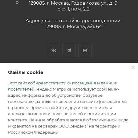
129085, г. Москва, Годовикова ул., д. 9,
стр. 1, пом. 2.2
Адрес для почтовой корреспонденции:
129085, г. Москва, а/я. 64
Файлы cookie
2026 © Обращаем Ваше внимание на то, что вся
информация, размещенная на сайте, носит
Этот сайт
собирает статистику посещения и данные
информационный характер и не является публичной
посетителей
. Яндекс Метрика использует cookies, IP-
офертой, определяемой положениями Статьи 437 (2) ГК РФ.
адрес, информацию об устройстве, браузере,
геолокацию, данные о поведении на сайте (посещённые
страницы, время на сайте) и другие сведения для
анализа активности пользователей и оптимизации
контента. Данные обрабатываются в обезличенном виде
и хранятся на серверах ООО „Яндекс“ на территории
Российской Федерации
В КОРЗИНУ