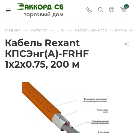
0
—
—
—
Главная
Каталог
СКС
Кабель Rexant КПСЭнг(А)-FRH
Кабель Rexant
КПСЭнг(А)-FRHF
1x2x0.75, 200 м