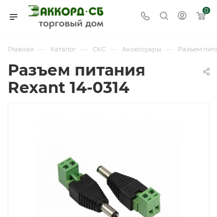
0
—
—
—
—
Главная
Каталог
СКС
Аксессуары
Разъем пита
Разъем питания
Rexant 14-0314