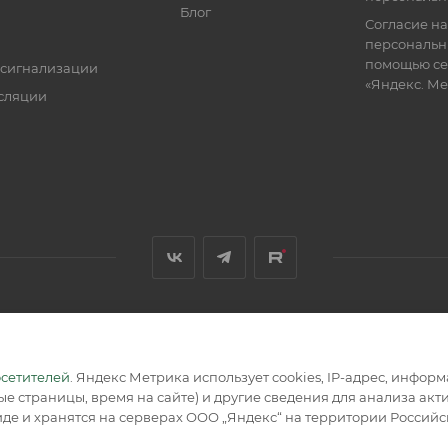
Блог
Согласие на
персональн
помощью се
 сигнализации
«Яндекс. М
сляции
я, размещенная на сайте, носит информационный характер и не
осетителей
. Яндекс Метрика использует cookies, IP-адрес, инфор
е страницы, время на сайте) и другие сведения для анализа ак
де и хранятся на серверах ООО „Яндекс“ на территории Россий