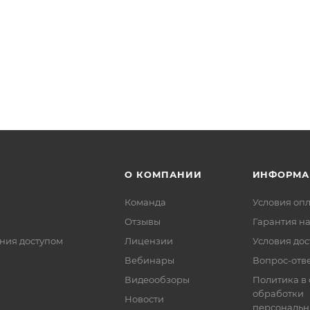
О КОМПАНИИ
ИНФОРМА
Команда
Условия оп
Отзывы
Гарантия на
ния доступом
Лицензии
Условия дос
Вебинары
Вопрос-отв
Видеообзоры
Политика в
обработки
Новости
персональн