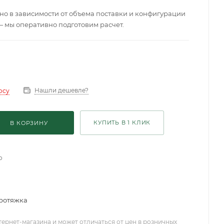
о в зависимости от объема поставки и конфигурации
— мы оперативно подготовим расчет.
Нашли дешевле?
осу
КУПИТЬ В 1 КЛИК
В КОРЗИНУ
о
ротяжка
тернет-магазина и может отличаться от цен в розничных