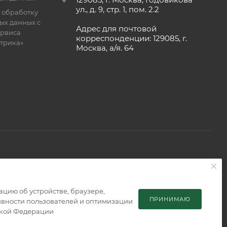
ул., д. 9, стр. 1, пом. 2.2
 обработку
ых данных с
Адрес для почтовой
рвиса
корреспонденции: 129085, г.
етрика»
Москва, а/я. 64
 является публичной офертой, определяемой положениями
мацию об устройстве, браузере,
ПРИНИМАЮ
тивности пользователей и оптимизации
ской Федерации