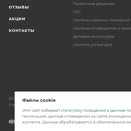
Проектные решения
ОТЗЫВЫ
СКС
АКЦИИ
Системы охранно-пожарной
Системы оповещения и тран
КОНТАКТЫ
Деловые аксессуары
Система умный дом
2026 © Обращаем Ваше внимание на то, что вся информаци
Файлы cookie
Статьи 437 (2) ГК РФ.
Этот сайт
собирает статистику посещения и данные п
геолокацию, данные о поведении на сайте (посещённы
контента. Данные обрабатываются в обезличенном ви