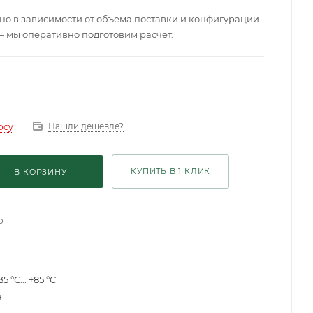
о в зависимости от объема поставки и конфигурации
— мы оперативно подготовим расчет.
Нашли дешевле?
осу
КУПИТЬ В 1 КЛИК
В КОРЗИНУ
о
35 °С... +85 °С
н