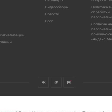
Вебинары
Вопрос-отв
Видеообзоры
Политика в
обработки
Новости
персональн
Блог
Согласие на
персональн
помощью се
 сигнализации
«Яндекс. М
сляции
я, размещенная на сайте, носит информационный характер и не