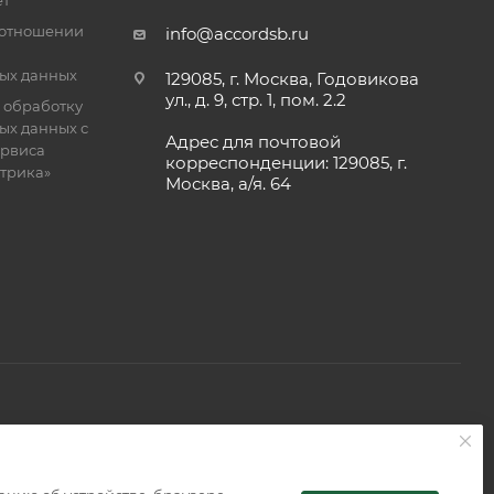
ет
 отношении
info@accordsb.ru
ых данных
129085, г. Москва, Годовикова
ул., д. 9, стр. 1, пом. 2.2
 обработку
ых данных с
Адрес для почтовой
рвиса
корреспонденции: 129085, г.
етрика»
Москва, а/я. 64
 является публичной офертой, определяемой положениями