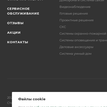
Домофоны и системы связи
Видеонаблюдение
СЕРВИСНОЕ
ОБСЛУЖИВАНИЕ
Готовые решения
Проектные решения
ОТЗЫВЫ
СКС
АКЦИИ
Системы охранно-пожарной
Системы оповещения и тран
КОНТАКТЫ
Деловые аксессуары
Система умный дом
2026 © Обращаем Ваше внимание на то, что вся информаци
Файлы cookie
Статьи 437 (2) ГК РФ.