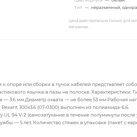
Цвет корпуса
—
белый
Тип
—
неразъемный, однора
Цена действительна только для ин
магазинах .
ия к опоре или сборки в пучок кабелей представляет соб
стикового язычка в пазы на полоске. Характеристики: Т
— 3.6 мм.Диаметр охвата — не более 53 мм.Рабочая на
 Rexant 300x3.6 (07-0300) выполнен из полиамида-6.6.
у UL 94 V-2 (самозатухание в течение полуминуты после
службы — 5 лет. Количество стяжек в упаковке (пакет с ев