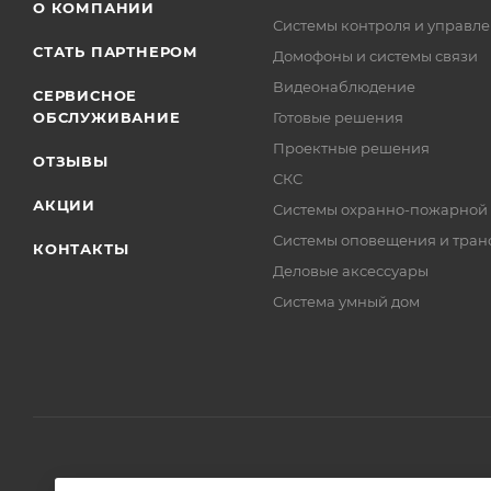
О КОМПАНИИ
Системы контроля и управле
СТАТЬ ПАРТНЕРОМ
Домофоны и системы связи
Видеонаблюдение
СЕРВИСНОЕ
ОБСЛУЖИВАНИЕ
Готовые решения
Проектные решения
ОТЗЫВЫ
СКС
АКЦИИ
Системы охранно-пожарной
Системы оповещения и тран
КОНТАКТЫ
Деловые аксессуары
Система умный дом