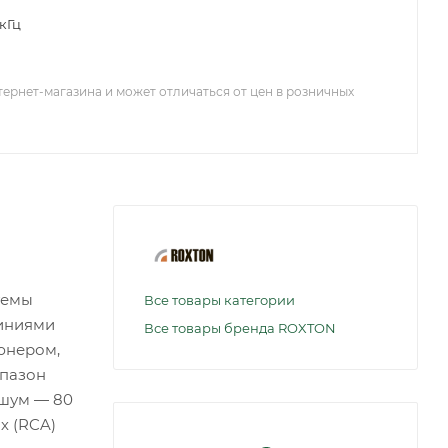
т
 кГц
тернет-магазина и может отличаться от цен в розничных
темы
Все товары категории
линиями
Все товары бренда ROXTON
юнером,
апазон
/шум — 80
х (RCA)