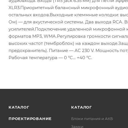
аудиовхода. Входы (TRS jack 6.35 мм) для петли эфф
XLR3.Приоритетный балансный микрофонный аудиовх
остальных входов.Выходные клеммные колодки: высо
Ом) — для акустической системы. Два выхода RCA. В
усилителей.Подключение удаленной микрофонной 
форматов MP3, WMA.Регулировка громкости сигнала
высоких частот (темброблок) на каждом выходе.Защи
предохранитель). Питание — AC 230 V. Мощность потр
Рабочая температура — 0 °C… +40 °C.
КАТАЛОГ
КАТАЛОГ
ПРОЕКТИРОВАНИЕ
Блоки питания и АКБ
Замки