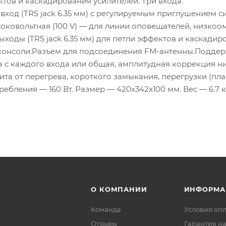
ектов и каскадирования усилителей. Три входа
од (TRS jack 6.35 мм) с регулируемым приглушением с
ковольтная (100 V) — для линии оповещателей, низкоом
ыходы (TRS jack 6.35 мм) для петли эффектов и каскадир
консоли.Разъем для подсоединения FM-антенны.Подде
 с каждого входа или общая, амплитудная коррекция ни
та от перегрева, короткого замыкания, перегрузки (пл
ебления — 160 Вт. Размер — 420x342x100 мм. Вес — 6.7 к
О КОМПАНИИ
ИНФОРМА
Команда
Условия оп
Отзывы
Гарантия на