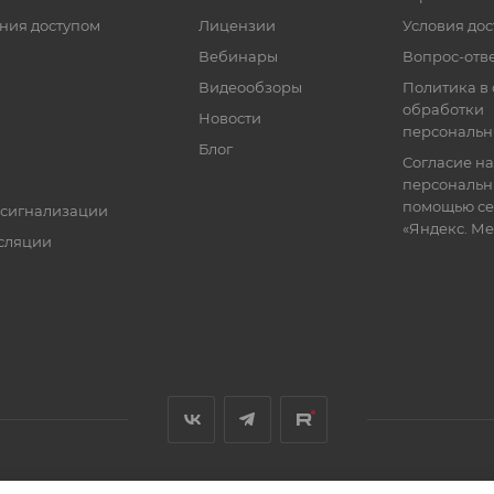
ния доступом
Лицензии
Условия дос
Вебинары
Вопрос-отв
Видеообзоры
Политика в
обработки
Новости
персональн
Блог
Согласие на
персональн
помощью се
 сигнализации
«Яндекс. М
сляции