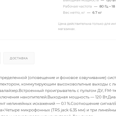
Выходная мощность
—
120 В
Рабочая частота
—
80 Гц ~ 18
Вес нетто, кг
—
6.7 кг
Цена действительна только для ин
магазинах .
ДОСТАВКА
аспределенной (оповещение и фоновое озвучивание) сис
селектором, коммутирующим высоковольтные выходы с 
валайзер.Встроенный проигрыватель с пультом ДУ, FM-т
дключения накопителей.Выходная мощность — 120 Вт.Ди
ент нелинейных искажений — 0.1 %.Соотношение сигнал
».Четыре микрофонных (TRS jack 6.35 мм) и три линейны