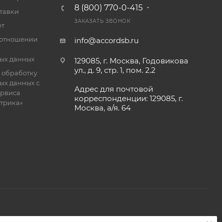
8 (800) 770-0-415
тавки
ЗАКАЗАТЬ ЗВОНОК
ет
 отношении
info@accordsb.ru
ых данных
129085, г. Москва, Годовикова
ул., д. 9, стр. 1, пом. 2.2
 обработку
ых данных с
Адрес для почтовой
рвиса
корреспонденции: 129085, г.
етрика»
Москва, а/я. 64