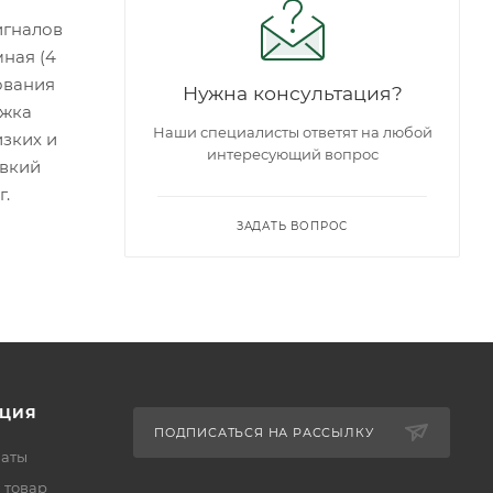
игналов
ная (4
ования
Нужна консультация?
ржка
Наши специалисты ответят на любой
зких и
интересующий вопрос
авкий
г.
ЗАДАТЬ ВОПРОС
ЦИЯ
ПОДПИСАТЬСЯ НА РАССЫЛКУ
латы
 товар