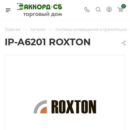
0
—
—
Главная
Каталог
Системы оповещения и трансляции
IP-A6201 ROXTON