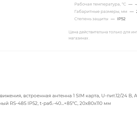
Рабочая температура, °С
—
-
Габаритные размеры, мм
—
Степень защиты
—
IP52
Цена действительна только для ин
магазинах .
ения, встроенная антенна 1 SIM карта, U-пит.12/24 В, 
ный RS-485 IP52, t-раб.-40...+85°С, 20х80х110 мм