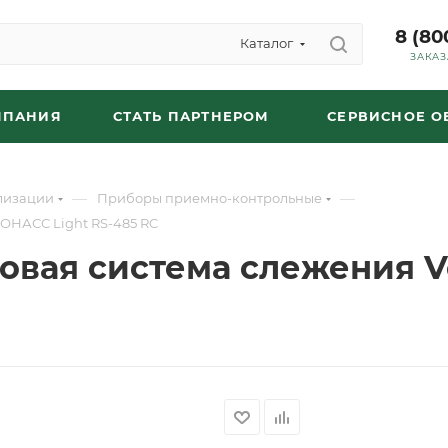
8 (80
Каталог
ЗАКАЗ
МПАНИЯ
СТАТЬ ПАРТНЕРОМ
СЕРВИСНОЕ 
—
—
лизации
Приборы приемно-контрольные
ЛОНАСС Light RS-485 RC
ковая система слежения 