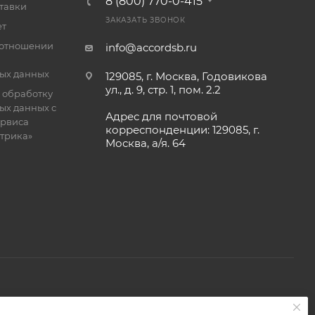
8 (800) 770-0-415
тавки
ЗАКАЗАТЬ ЗВОНОК
ет
 отношении
info@accordsb.ru
ых данных
129085, г. Москва, Годовикова
ул., д. 9, стр. 1, пом. 2.2
 обработку
ых данных с
Адрес для почтовой
рвиса
корреспонденции: 129085, г.
етрика»
Москва, а/я. 64
 является публичной офертой, определяемой положениями