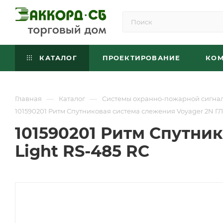
КАТАЛОГ
ПРОЕКТИРОВАНИЕ
КО
—
—
Главная
Каталог
Системы охранно-пожарной сигна
101590201 Ритм Спутниковая система слежения Voyager 2N Г
101590201 Ритм Спутни
Light RS-485 RC