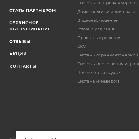
Системы контроля и управле
СТАТЬ ПАРТНЕРОМ
Домофоны и системы связи
Видеонаблюдение
СЕРВИСНОЕ
ОБСЛУЖИВАНИЕ
Готовые решения
Проектные решения
ОТЗЫВЫ
СКС
АКЦИИ
Системы охранно-пожарной
Системы оповещения и тран
КОНТАКТЫ
Деловые аксессуары
Система умный дом
2026 © Обращаем Ваше внимание на то, что вся информаци