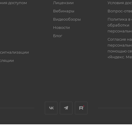
ния доступом
Лицензии
Условия дос
Вебинары
Вопрос-отв
Видеообзоры
Политика в
обработки
Новости
персональн
Блог
Согласие на
персональн
помощью се
 сигнализации
«Яндекс. М
сляции
я, размещенная на сайте, носит информационный характер и не