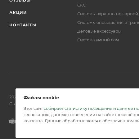
СКС
АКЦИИ
Системы охранно-пожарной
Системы оповещения и тран
КОНТАКТЫ
Деловые аксессуары
Система умный дом
2026 © Обращаем Ваше внимание на то, что вся информаци
Файлы cookie
Статьи 437 (2) ГК РФ.
Этот сайт
собирает статистику посещения и данные п
геолокацию, данные о поведении на сайте (посещённы
контента. Данные обрабатываются в обезличенном ви