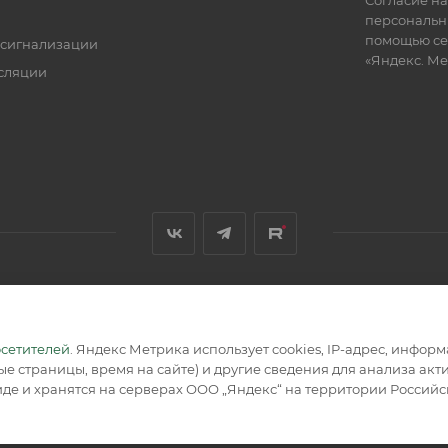
персональн
помощью се
 сигнализации
«Яндекс. М
сляции
я, размещенная на сайте, носит информационный характер и не
осетителей
. Яндекс Метрика использует cookies, IP-адрес, инфор
е страницы, время на сайте) и другие сведения для анализа ак
де и хранятся на серверах ООО „Яндекс“ на территории Россий