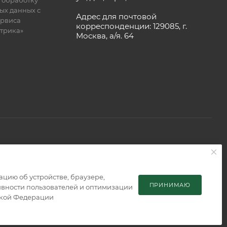
ых данных с
Адрес для почтовой
рвиса
корреспонденции: 129085, г.
етрика»
Москва, а/я. 64
 является публичной офертой, определяемой положениями
мацию об устройстве, браузере,
ПРИНИМАЮ
тивности пользователей и оптимизации
ской Федерации