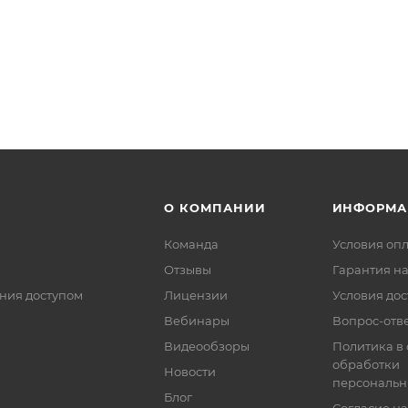
О КОМПАНИИ
ИНФОРМА
Команда
Условия оп
Отзывы
Гарантия на
ния доступом
Лицензии
Условия дос
Вебинары
Вопрос-отв
Видеообзоры
Политика в
обработки
Новости
персональн
Блог
Согласие на