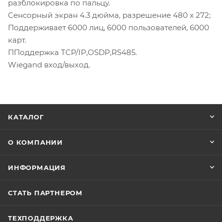
разблокировка по пальцу.
Сенсорный экран 4.3 дюйма, разрешение 480 x 272;
Поддерживает 6000 лиц, 6000 пользователей, 6000
карт.
ППоддержка TCP/IP,OSDP,RS485.
Wiegand вход/выход.
КАТАЛОГ
О КОМПАНИИ
ИНФОРМАЦИЯ
СТАТЬ ПАРТНЕРОМ
ТЕХПОДДЕРЖКА