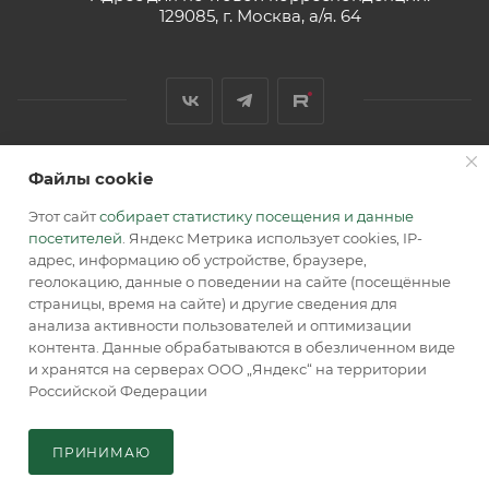
129085, г. Москва, а/я. 64
Файлы cookie
2026 © Обращаем Ваше внимание на то, что вся
информация, размещенная на сайте, носит
Этот сайт
собирает статистику посещения и данные
информационный характер и не является публичной
посетителей
. Яндекс Метрика использует cookies, IP-
офертой, определяемой положениями Статьи 437 (2) ГК РФ.
адрес, информацию об устройстве, браузере,
геолокацию, данные о поведении на сайте (посещённые
страницы, время на сайте) и другие сведения для
анализа активности пользователей и оптимизации
контента. Данные обрабатываются в обезличенном виде
и хранятся на серверах ООО „Яндекс“ на территории
Российской Федерации
В КОРЗИНУ
ПРИНИМАЮ
Главная
Кабинет
Корзина
Каталог