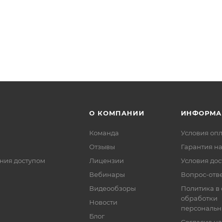
О КОМПАНИИ
ИНФОРМА
Команда
Условия оп
Отзывы
Гарантия на
ния доступом
Лицензии
Условия дос
Вебинары
Вопрос-отв
Видеообзоры
Политика в
обработки
Новости
персональн
Блог
Согласие на