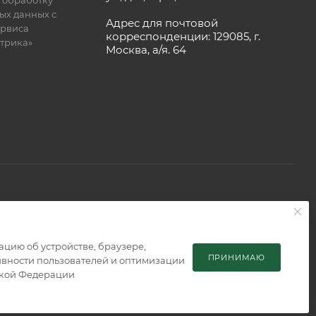
ых данных с
Адрес для почтовой
рвиса
корреспонденции: 129085, г.
етрика»
Москва, а/я. 64
 является публичной офертой, определяемой положениями
мацию об устройстве, браузере,
ПРИНИМАЮ
тивности пользователей и оптимизации
ской Федерации