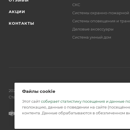
СКС
АКЦИИ
Системы охранно-пожарной
Системы оповещения и тран
КОНТАКТЫ
Деловые аксессуары
Система умный дом
2026 © Обращаем Ваше внимание на то, что вся информаци
Файлы cookie
Статьи 437 (2) ГК РФ.
Этот сайт
собирает статистику посещения и данные п
геолокацию, данные о поведении на сайте (посещённы
контента. Данные обрабатываются в обезличенном ви