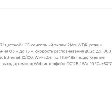
.97" цветной LCD сенсорный экран; 2Мп; WDR; режим
ния 0.3 м до 1.5 м; скорость распознавания ≤0.2с, до 1000
Ethernet 10/100; Wi-Fi 2.4ГГц, 1 RS-485 (подключение
ыхода; темпер; Web интерфейс; DC12В, 1.5А; -10 °C...+50°