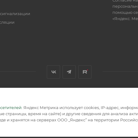
персональн
помощью се
 сигнализации
«Яндекс. М
сляции
я, размещенная на сайте, носит информационный характер и не
осетителей
. Яндекс Метрика использует cookies, IP-адрес, инфор
е страницы, время на сайте) и другие сведения для анализа ак
де и хранятся на серверах ООО „Яндекс“ на территории Россий