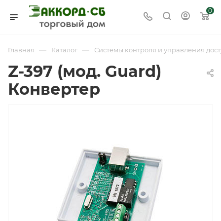
0
—
—
Главная
Каталог
Системы контроля и управления дост
Z-397 (мод. Guard)
Конвертер