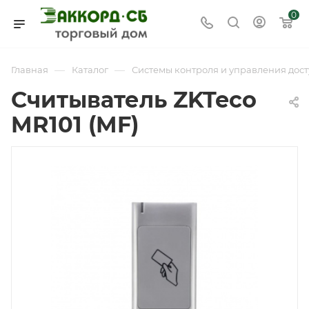
0
—
—
Главная
Каталог
Системы контроля и управления дост
Считыватель ZKTeco
MR101 (MF)