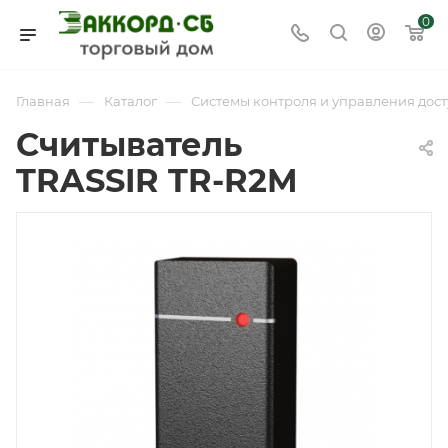
0
—
—
Главная
Каталог
Системы контроля и управления дост
Считыватель
TRASSIR TR-R2M