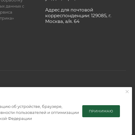
 обработку
ых данных с
Адрес для почтовой
рвиса
корреспонденции: 129085, г.
етрика»
Москва, а/я. 64
 является публичной офертой, определяемой положениями
мацию об устройстве, браузере,
ПРИНИМАЮ
тивности пользователей и оптимизации
ской Федерации