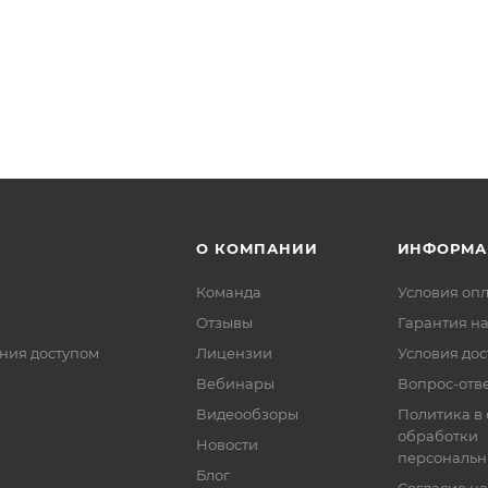
О КОМПАНИИ
ИНФОРМА
Команда
Условия оп
Отзывы
Гарантия на
ния доступом
Лицензии
Условия дос
Вебинары
Вопрос-отв
Видеообзоры
Политика в
обработки
Новости
персональн
Блог