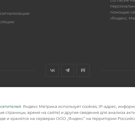
Согласие на
персональн
помощью се
 сигнализации
«Яндекс. М
сляции
я, размещенная на сайте, носит информационный характер и не
осетителей
. Яндекс Метрика использует cookies, IP-адрес, инфор
е страницы, время на сайте) и другие сведения для анализа ак
де и хранятся на серверах ООО „Яндекс“ на территории Россий