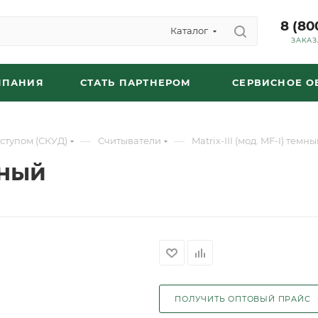
8 (80
Каталог
ЗАКАЗ
МПАНИЯ
СТАТЬ ПАРТНЕРОМ
СЕРВИСНОЕ 
—
—
ступом (СКУД)
Считыватели
Matrix-III (мод. MF-I) темн
мный
ПОЛУЧИТЬ ОПТОВЫЙ ПРАЙС