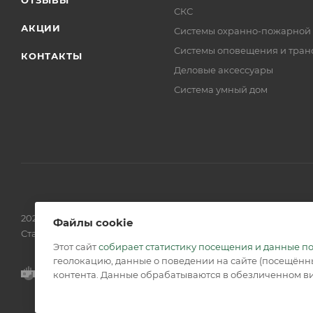
ОТЗЫВЫ
СКС
АКЦИИ
Системы охранно-пожарной
Системы оповещения и тран
КОНТАКТЫ
Деловые аксессуары
Система умный дом
2026 © Обращаем Ваше внимание на то, что вся информаци
Файлы cookie
Статьи 437 (2) ГК РФ.
Этот сайт
собирает статистику посещения и данные п
геолокацию, данные о поведении на сайте (посещённы
контента. Данные обрабатываются в обезличенном ви