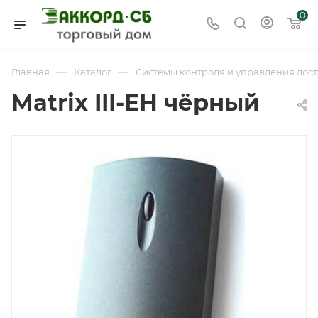
0
—
—
Главная
Каталог
Системы контроля и управления дост
Matrix III-EH чёрный