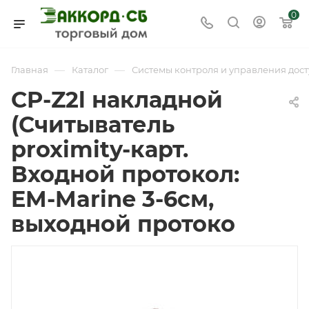
0
—
—
Главная
Каталог
Системы контроля и управления дост
CP-Z2l накладной
(Считыватель
proximity-карт.
Входной протокол:
EM-Marine 3-6см,
выходной протоко