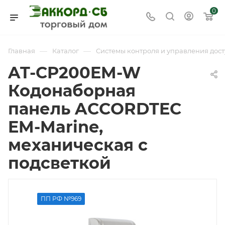
0
—
—
Главная
Каталог
Системы контроля и управления дост
AT-CP200EM-W
Кодонаборная
панель ACCORDTEC
EM-Marine,
механическая с
подсветкой
ПП РФ №969