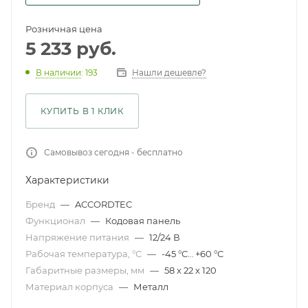
Розничная цена
5 233
руб.
Нашли дешевле?
В наличии
: 193
КУПИТЬ В 1 КЛИК
Самовывоз сегодня - бесплатно
Характеристики
Бренд
—
ACCORDTEC
Функционал
—
Кодовая панель
Напряжение питания
—
12/24 В
Рабочая температура, °С
—
-45 °С… +60 °С
Габаритные размеры, мм
—
58 х 22 х 120
Материал корпуса
—
Металл