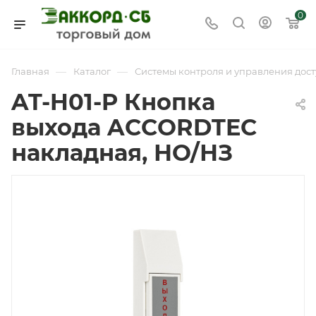
0
—
—
Главная
Каталог
Системы контроля и управления дост
AT-H01-P Кнопка
выхода ACCORDTEC
накладная, НО/НЗ