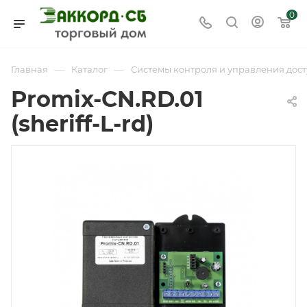
0
—
—
Главная
Каталог
Системы контроля и управления дост
Promix-CN.RD.01
(sheriff-L-rd)