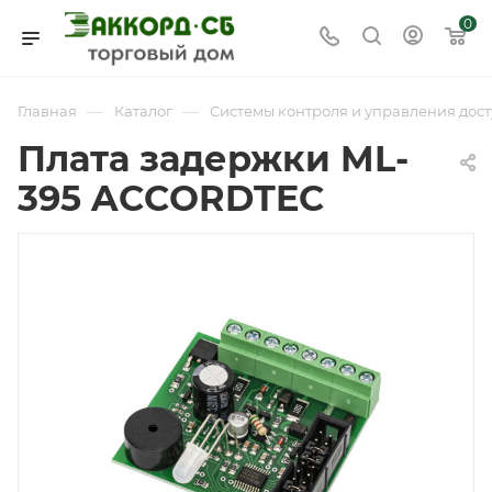
0
—
—
Главная
Каталог
Системы контроля и управления дост
Плата задержки ML-
395 ACCORDTEC