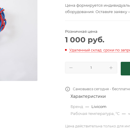
Цена формируется индивидуальн
оборудования. Оставьте заявку 
Розничная цена
1 000
руб.
Удаленный склад: сроки по запр
Самовывоз сегодня - бесплатн
Характеристики
Бренд
—
Livicom
Рабочая температура, °С
—
-
Цена действительна только для ин