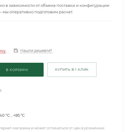
о в зависимости от объема поставки и конфигурации
— мы оперативно подготовим расчет.
Нашли дешевле?
осу
КУПИТЬ В 1 КЛИК
В КОРЗИНУ
о
40 °С... +85 °С
тернет-магазина и может отличаться от цен в розничных