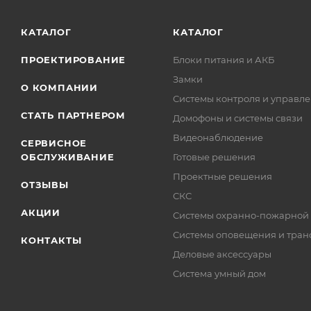
КАТАЛОГ
КАТАЛОГ
ПРОЕКТИРОВАНИЕ
Блоки питания и АКБ
Замки
О КОМПАНИИ
Системы контроля и управле
СТАТЬ ПАРТНЕРОМ
Домофоны и системы связи
Видеонаблюдение
СЕРВИСНОЕ
ОБСЛУЖИВАНИЕ
Готовые решения
Проектные решения
ОТЗЫВЫ
СКС
АКЦИИ
Системы охранно-пожарной
Системы оповещения и тран
КОНТАКТЫ
Деловые аксессуары
Система умный дом