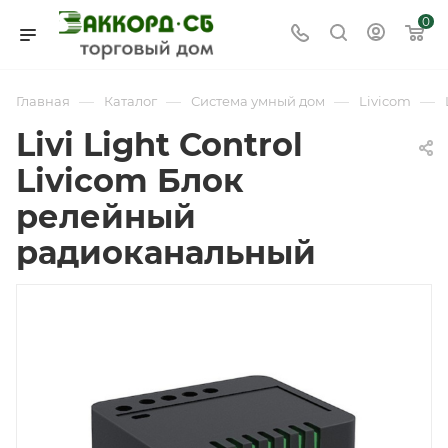
0
—
—
—
—
Главная
Каталог
Система умный дом
Livicom
Livi Light Control
Livicom Блок
релейный
радиоканальный