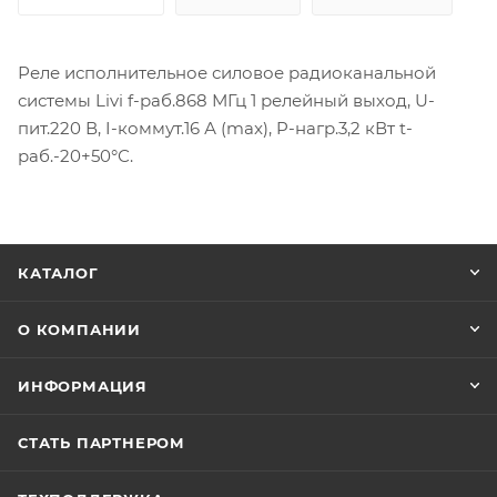
Реле исполнительное силовое радиоканальной
системы Livi f-раб.868 МГц 1 релейный выход, U-
пит.220 В, I-коммут.16 А (max), P-нагр.3,2 кВт t-
раб.-20+50°С.
КАТАЛОГ
О КОМПАНИИ
ИНФОРМАЦИЯ
СТАТЬ ПАРТНЕРОМ