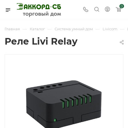
0
—
—
—
—
Главная
Каталог
Система умный дом
Livicom
Реле Livi Relay