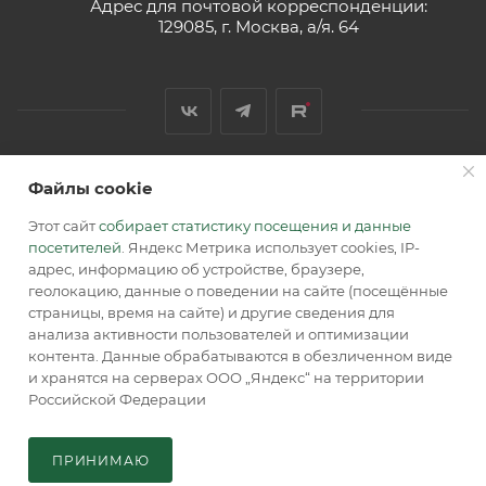
Адрес для почтовой корреспонденции:
129085, г. Москва, а/я. 64
Файлы cookie
2026 © Обращаем Ваше внимание на то, что вся
информация, размещенная на сайте, носит
Этот сайт
собирает статистику посещения и данные
информационный характер и не является публичной
посетителей
. Яндекс Метрика использует cookies, IP-
офертой, определяемой положениями Статьи 437 (2) ГК РФ.
адрес, информацию об устройстве, браузере,
геолокацию, данные о поведении на сайте (посещённые
страницы, время на сайте) и другие сведения для
анализа активности пользователей и оптимизации
контента. Данные обрабатываются в обезличенном виде
и хранятся на серверах ООО „Яндекс“ на территории
Российской Федерации
В КОРЗИНУ
ПРИНИМАЮ
Главная
Кабинет
Корзина
Каталог