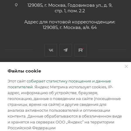
129085, г. Москва, Годовикова ул., д. 9,
стр. 1, пом. 2.2
Адрес для почтовой корреспонденции:
129085, г. Москва, а/я. 64
Файлы cookie
2026 © Обращаем Ваше внимание на то, что вся
информация, размещенная на сайте, носит
Этот сайт
собирает статистику посещения и данные
информационный характер и не является публичной
посетителей
. Яндекс Метрика использует cookies, IP-
офертой, определяемой положениями Статьи 437 (2) ГК РФ.
адрес, информацию об устройстве, браузере,
геолокацию, данные о поведении на сайте (посещённые
страницы, время на сайте) и другие сведения для
анализа активности пользователей и оптимизации
контента. Данные обрабатываются в обезличенном виде
и хранятся на серверах ООО „Яндекс“ на территории
Российской Федерации