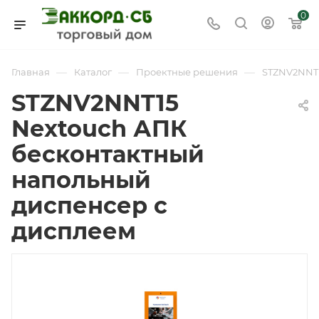
0
—
—
—
Главная
Каталог
Проектные решения
STZNV2NNT1
STZNV2NNT15
Nextouch АПК
бесконтактный
напольный
диспенсер с
дисплеем