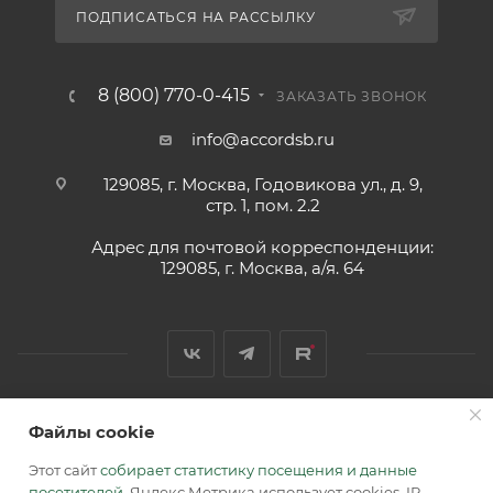
ПОДПИСАТЬСЯ НА РАССЫЛКУ
8 (800) 770-0-415
ЗАКАЗАТЬ ЗВОНОК
info@accordsb.ru
129085, г. Москва, Годовикова ул., д. 9,
стр. 1, пом. 2.2
Адрес для почтовой корреспонденции:
129085, г. Москва, а/я. 64
Файлы cookie
2026 © Обращаем Ваше внимание на то, что вся
информация, размещенная на сайте, носит
Этот сайт
собирает статистику посещения и данные
информационный характер и не является публичной
посетителей
. Яндекс Метрика использует cookies, IP-