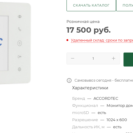
СКАЧАТЬ КАТАЛОГ
ПОЛУ
Розничная цена
17 500
руб.
Удаленный склад: сроки по запр
Самовывоз сегодня - бесплатн
Характеристики
Бренд
—
ACCORDTEC
Функционал
—
Монитор до
microSD
—
есть
Разрешение
—
1024 х 600
Дальность ИК, м
—
есть