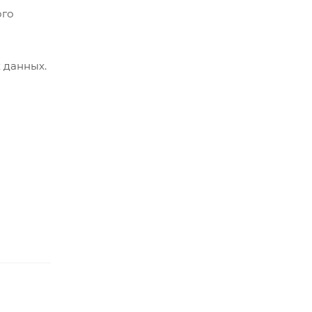
ого
 данных.