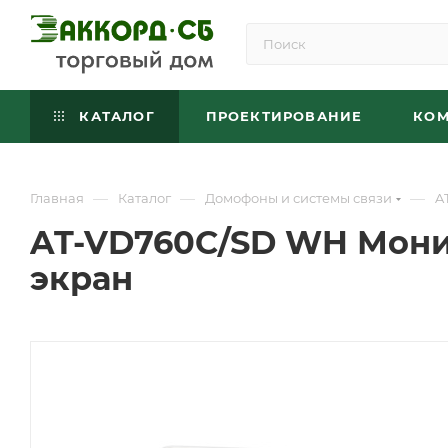
КАТАЛОГ
ПРОЕКТИРОВАНИЕ
КО
—
—
—
Главная
Каталог
Домофоны и системы связи
A
AT-VD760C/SD WH Мони
экран