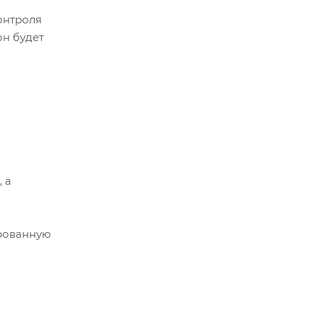
онтроля
он будет
 а
ированную