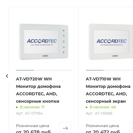
AT-VD720W WH
AT-VD710W WH
Монитор домофона
Монитор домофона
ACCORDTEC, AHD,
ACCORDTEC, AHD,
сенсорные кнопки
сенсорный экран
В наличии: 17
В наличии: 48
Арт.: AT-07064
Арт.: AT-05866
Розничная цена
Розничная цена
от
20 678
руб.
от
20 472
руб.