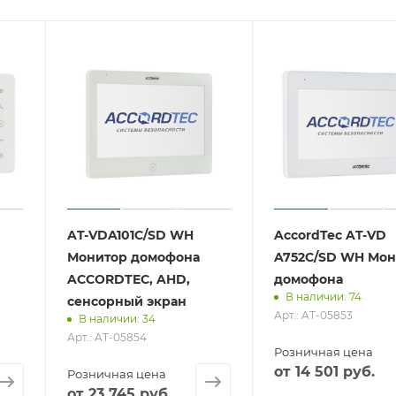
AT-VDA101C/SD WH
AccordTec AT-VD
Монитор домофона
A752C/SD WH Мон
ACCORDTEC, AHD,
домофона
В наличии: 74
сенсорный экран
Арт.: AT-05853
В наличии: 34
Арт.: AT-05854
Розничная цена
от
14 501
руб.
Розничная цена
от
23 745
руб.