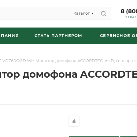
8 (80
Каталог
ЗАКАЗ
МПАНИЯ
СТАТЬ ПАРТНЕРОМ
СЕРВИСНОЕ 
T-VD760C/SD WH Монитор домофона ACCORDTEC, AHD, сенсорны
тор домофона ACCORDTE