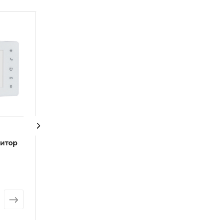
AT-VDA100C WH
AT-VD720W W
итор
Аудиотрубка
Монитор домо
ACCORDTEC, 4-х
ACCORDTEC, A
проводную, белая
сенсорные кн
В наличии: 86
В наличии: 17
Арт.: AT-01528
Арт.: AT-07064
Розничная цена
Розничная цена
2 929
руб.
от
20 678
руб