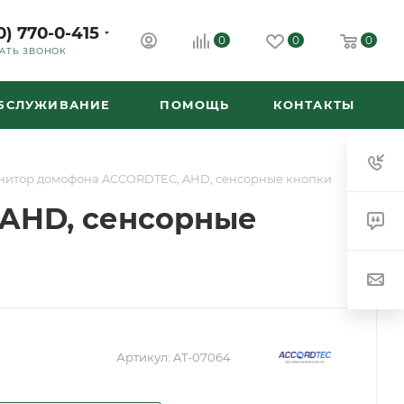
0) 770-0-415
0
0
0
АТЬ ЗВОНОК
ОБСЛУЖИВАНИЕ
ПОМОЩЬ
КОНТАКТЫ
итор домофона ACCORDTEC, AHD, сенсорные кнопки
AHD, сенсорные
Артикул:
AT-07064