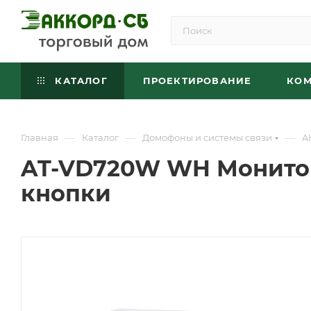
КАТАЛОГ
ПРОЕКТИРОВАНИЕ
КО
—
—
—
Главная
Каталог
Домофоны и системы связи
A
AT-VD720W WH Монито
кнопки