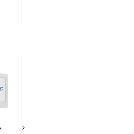
H
AccordTec AT-VD
AT-VD760C/SD