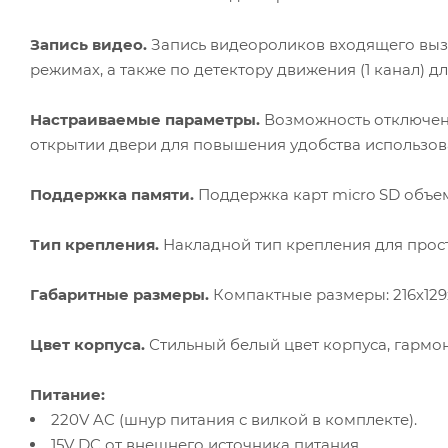
Запись видео.
Запись видеороликов входящего вызо
режимах, а также по детектору движения (1 канал) д
Настраиваемые параметры.
Возможность отключени
открытии двери для повышения удобства использов
Поддержка памяти.
Поддержка карт micro SD объемо
Тип крепления.
Накладной тип крепления для прост
Габаритные размеры.
Компактные размеры: 216х129
Цвет корпуса.
Стильный белый цвет корпуса, гармо
Питание:
220V AC (шнур питания с вилкой в комплекте).
15V DC от внешнего источника питания.