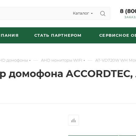
8 (80
Каталог
ЗАКАЗ
МПАНИЯ
СТАТЬ ПАРТНЕРОМ
СЕРВИСНОЕ 
—
—
HD домофоны
AHD мониторы WIFI
AT-VD720W WH Мон
р домофона ACCORDTEC, 