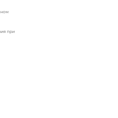
чном
вия при