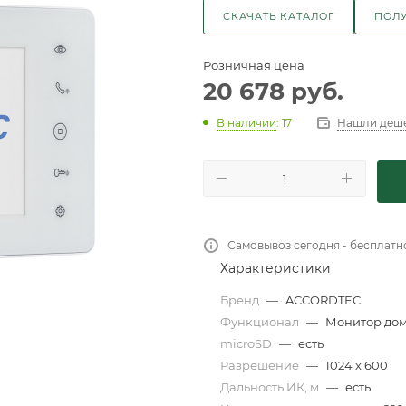
СКАЧАТЬ КАТАЛОГ
ПОЛУ
Розничная цена
20 678
руб.
Нашли деш
В наличии
: 17
Самовывоз сегодня - бесплатн
Характеристики
Бренд
—
ACCORDTEC
Функционал
—
Монитор до
microSD
—
есть
Разрешение
—
1024 х 600
Дальность ИК, м
—
есть