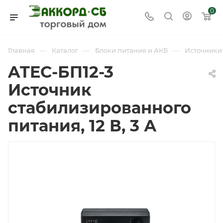
0
—
—
—
Главная
Каталог
Блоки питания и АКБ
Источники
ATEC-БП12-3
Источник
стабилизированного
питания, 12 В, 3 А