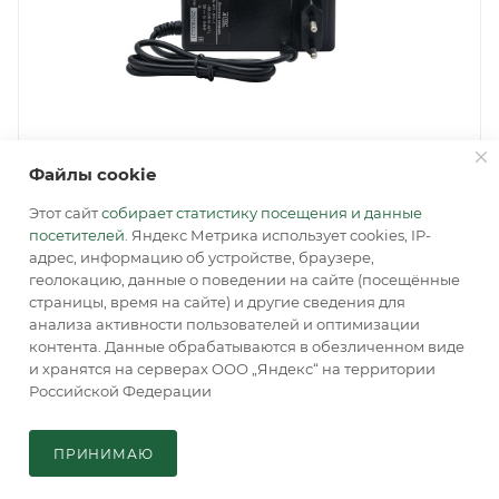
Файлы cookie
Этот сайт
собирает статистику посещения и данные
посетителей
. Яндекс Метрика использует cookies, IP-
адрес, информацию об устройстве, браузере,
Артикул:
AT-16338
геолокацию, данные о поведении на сайте (посещённые
страницы, время на сайте) и другие сведения для
анализа активности пользователей и оптимизации
контента. Данные обрабатываются в обезличенном виде
ПОЛУЧИТЬ ОПТОВЫЙ ПРАЙС
и хранятся на серверах ООО „Яндекс“ на территории
Российской Федерации
В КОРЗИНУ
Розничная цена
659
руб.
ПРИНИМАЮ
Главная
Кабинет
Корзина
Каталог
Нашли дешевле?
В наличии
: 841