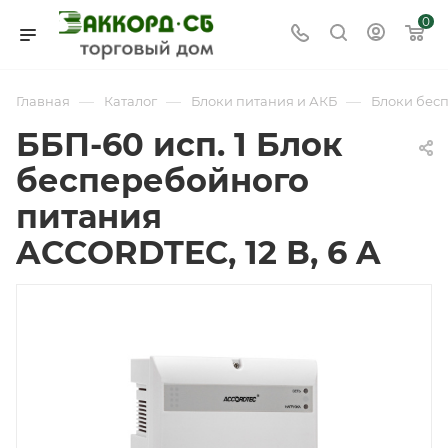
0
—
—
—
Главная
Каталог
Блоки питания и АКБ
Блоки бес
ББП-60 исп. 1 Блок
бесперебойного
питания
ACCORDTEC, 12 В, 6 A