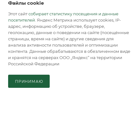
Файлы cookie
Этот сайт
собирает статистику посещения и данные
8 (800) 770-0-415
ЗАКАЗАТЬ ЗВОНОК
посетителей
. Яндекс Метрика использует cookies, IP-
адрес, информацию об устройстве, браузере,
info@accordsb.ru
геолокацию, данные о поведении на сайте (посещённые
страницы, время на сайте) и другие сведения для
129085, г. Москва, Годовикова ул., д. 9,
анализа активности пользователей и оптимизации
стр. 1, пом. 2.2
контента. Данные обрабатываются в обезличенном виде
и хранятся на серверах ООО „Яндекс“ на территории
Адрес для почтовой корреспонденции:
Российской Федерации
129085, г. Москва, а/я. 64
В КОРЗИНУ
ПРИНИМАЮ
Главная
Кабинет
Корзина
Каталог
2026 © Обращаем Ваше внимание на то, что вся
информация, размещенная на сайте, носит
информационный характер и не является публичной
офертой, определяемой положениями Статьи 437 (2) ГК РФ.