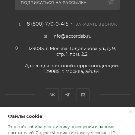
ПОДПИСАТЬСЯ НА РАССЫЛКУ
8 (800) 770-0-415
ЗАКАЗАТЬ ЗВОНОК
info@accordsb.ru
129085, г. Москва, Годовикова ул., д. 9,
стр. 1, пом. 2.2
Адрес для почтовой корреспонденции:
129085, г. Москва, а/я. 64
Файлы cookie
2026 © Обращаем Ваше внимание на то, что вся
информация, размещенная на сайте, носит
Этот сайт
собирает статистику посещения и данные
информационный характер и не является публичной
посетителей
. Яндекс Метрика использует cookies, IP-