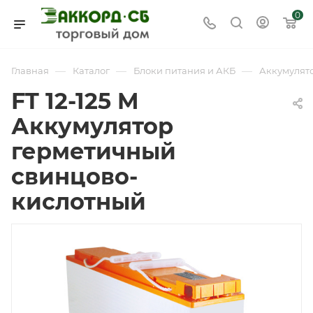
0
—
—
—
Главная
Каталог
Блоки питания и АКБ
Аккумулят
FT 12-125 M
Аккумулятор
герметичный
свинцово-
кислотный