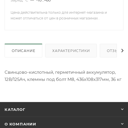
Заряд, °С
—
-10…+60
Цена действительна только для интернет-магазина и
может отличаться от цен в розничных магазинах .
ОПИСАНИЕ
ХАРАКТЕРИСТИКИ
ОТЗЫВЫ
Свинцово-кислотный, герметичный аккумулятор,
12В/125Ач, клеммы под болт М8, 436х108х317мм, 36 кг
КАТАЛОГ
О КОМПАНИИ