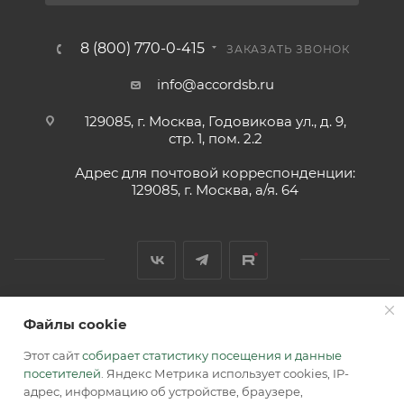
8 (800) 770-0-415
ЗАКАЗАТЬ ЗВОНОК
info@accordsb.ru
129085, г. Москва, Годовикова ул., д. 9,
стр. 1, пом. 2.2
Адрес для почтовой корреспонденции:
129085, г. Москва, а/я. 64
Файлы cookie
2026 © Обращаем Ваше внимание на то, что вся
информация, размещенная на сайте, носит
Этот сайт
собирает статистику посещения и данные
информационный характер и не является публичной
посетителей
. Яндекс Метрика использует cookies, IP-
офертой, определяемой положениями Статьи 437 (2) ГК РФ.
адрес, информацию об устройстве, браузере,