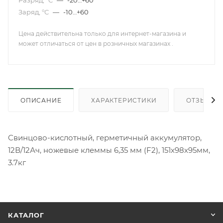
Разряд, °С
—
-20…+60
Заряд, °С
—
-10…+60
Цена действительна только для интернет-магазина и
может отличаться от цен в розничных магазинах .
ОПИСАНИЕ
ХАРАКТЕРИСТИКИ
ОТЗЫВЫ
Свинцово-кислотный, герметичный аккумулятор,
12В/12Ач, ножевые клеммы 6,35 мм (F2), 151х98х95мм,
3.7кг
КАТАЛОГ