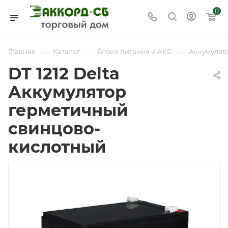
0
—
—
—
Главная
Каталог
Блоки питания и АКБ
Аккумулят
DT 1212 Delta
Аккумулятор
герметичный
свинцово-
кислотный