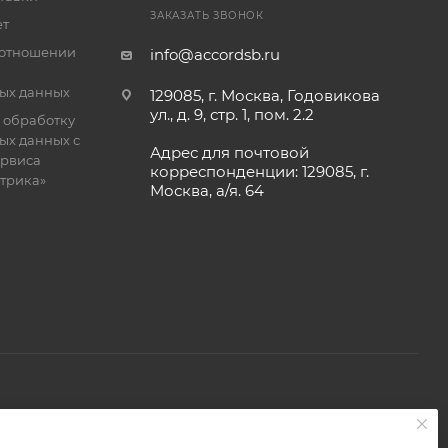
ЗАКАЗАТЬ ЗВОНОК
ет
 отношении
info@accordsb.ru
ых данных
129085, г. Москва, Годовикова
ул., д. 9, стр. 1, пом. 2.2
 обработку
ых данных с
Адрес для почтовой
рвиса
корреспонденции: 129085, г.
етрика»
Москва, а/я. 64
 является публичной офертой, определяемой положениями