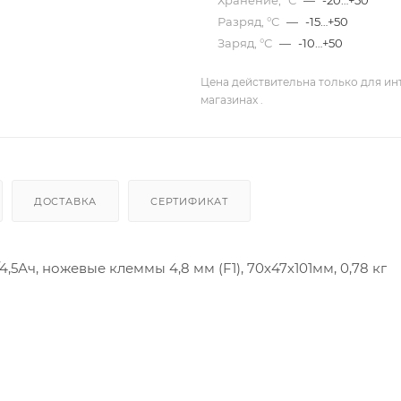
Хранение, °С
—
-20…+50
Разряд, °С
—
-15…+50
Заряд, °С
—
-10…+50
Цена действительна только для ин
магазинах .
ДОСТАВКА
СЕРТИФИКАТ
5Ач, ножевые клеммы 4,8 мм (F1), 70х47х101мм, 0,78 кг