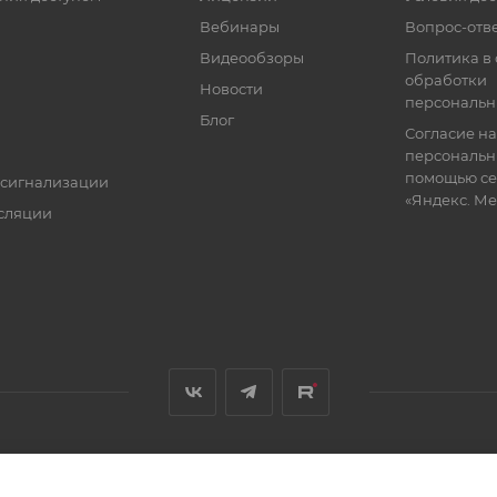
Вебинары
Вопрос-отв
Видеообзоры
Политика в
обработки
Новости
персональн
Блог
Согласие на
персональн
помощью се
 сигнализации
«Яндекс. М
сляции
я, размещенная на сайте, носит информационный характер и не