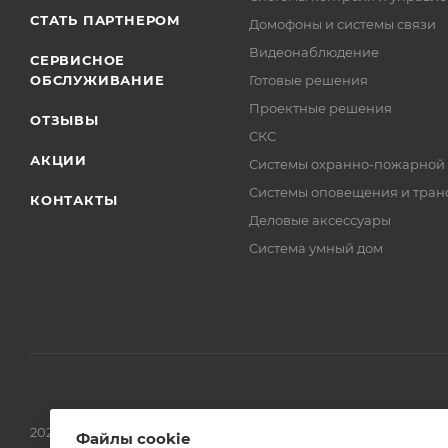
СТАТЬ ПАРТНЕРОМ
Домофоны и системы связи
Видеонаблюдение
СЕРВИСНОЕ
ОБСЛУЖИВАНИЕ
Готовые решения
Проектные решения
ОТЗЫВЫ
СКС
АКЦИИ
Системы охранно-пожарной
Системы оповещения и тран
КОНТАКТЫ
Деловые аксессуары
Система умный дом
2026 © Обращаем Ваше внимание на то, что вся информаци
Файлы cookie