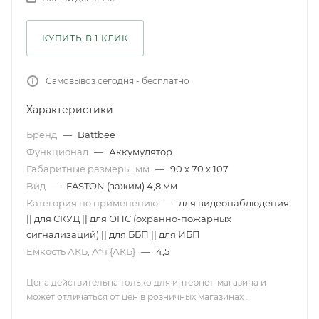
КУПИТЬ В 1 КЛИК
Самовывоз сегодня - бесплатно
Характеристики
Бренд
—
Battbee
Функционал
—
Аккумулятор
Габаритные размеры, мм
—
90 х 70 х 107
Вид
—
FASTON (зажим) 4,8 мм
Категория по применению
—
для видеонаблюдения
|| для СКУД || для ОПС (охранно-пожарных
сигнализаций) || для ББП || для ИБП
Емкость АКБ, А*ч {АКБ}
—
4,5
Цена действительна только для интернет-магазина и
может отличаться от цен в розничных магазинах .