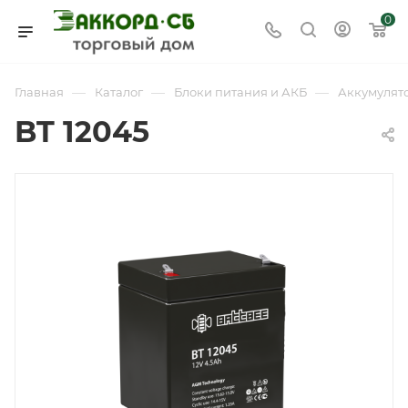
0
—
—
—
Главная
Каталог
Блоки питания и АКБ
Аккумулят
BT 12045