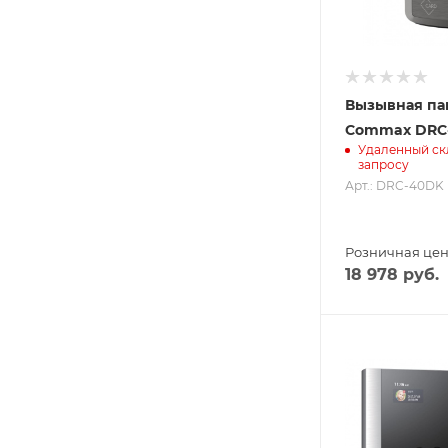
Вызывная па
Commax DRC
Удаленный ск
запросу
Арт.: DRC-40DK 
Розничная це
18 978
руб.