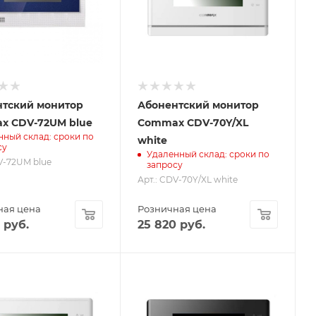
нтский монитор
Абонентский монитор
x CDV-72UM blue
Commax CDV-70Y/XL
нный склад: сроки по
white
су
Удаленный склад: сроки по
V-72UM blue
запросу
Арт.: CDV-70Y/XL white
ная цена
Розничная цена
руб.
25 820
руб.