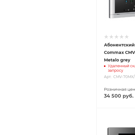
Абонентский
Commax CMV
Metalo grey
Удаленный ск
запросу
Арт.: CMV-70MX/
Розничная це
34 500
руб.