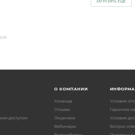
ЗАГРУЗИТЬ ЕЩЕ
ДОВ
О КОМПАНИИ
ИНФОРМА
Команда
Условия оп
Отзывы
Гарантия на
ния доступом
Лицензии
Условия дос
Вебинары
Вопрос-отв
Видеообзоры
Политика в