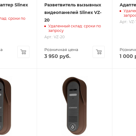
птер Slinex
Разветвитель вызывных
Адаптер
Удале
видеопанелей Slinex VZ-
запро
лад: сроки по
20
Арт.: VZ-
Удаленный склад: сроки по
запросу
Арт.: VZ-20
на
Розничная цена
Рознич
3 950
руб.
1 000