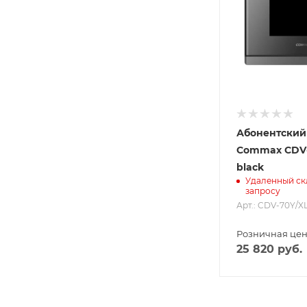
Абонентский
Commax CDV-
black
Удаленный ск
запросу
Арт.: CDV-70Y/XL
Розничная це
25 820
руб.