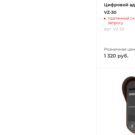
Цифровой ада
VZ-30
Удаленный ск
запросу
Арт.: VZ-30
Розничная це
1 320
руб.