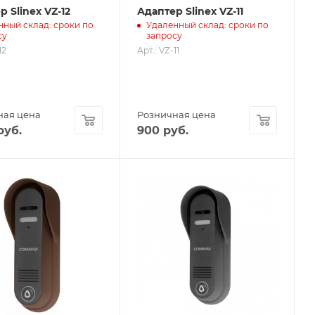
 Slinex VZ-12
Адаптер Slinex VZ-11
нный склад: сроки по
Удаленный склад: сроки по
су
запросу
12
Арт.: VZ-11
ная цена
Розничная цена
руб.
900
руб.