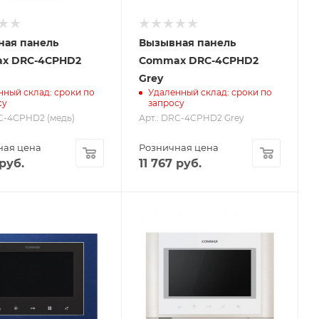
ная панель
Вызывная панель
x DRC-4CPHD2
Commax DRC-4CPHD2
Grey
нный склад: сроки по
Удаленный склад: сроки по
су
запросу
RC-4CPHD2 (медь)
Арт.: DRC-4CPHD2 Grey
ная цена
Розничная цена
руб.
11 767
руб.