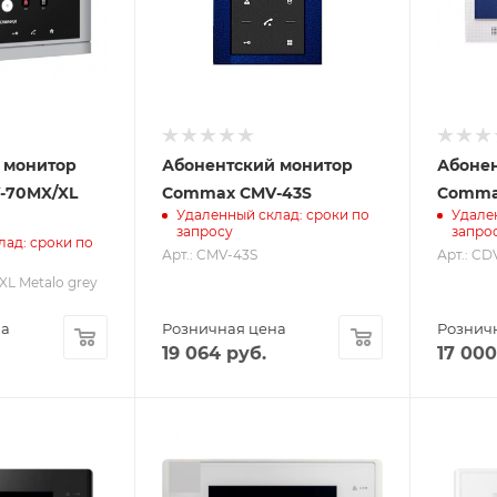
 монитор
Абонентский монитор
Абоне
-70MX/XL
Commax CMV-43S
Comma
Удаленный склад: сроки по
Удале
запросу
запро
лад: сроки по
Арт.: CMV-43S
Арт.: CD
XL Metalo grey
на
Розничная цена
Рознич
19 064
руб.
17 000