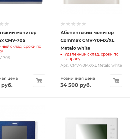
нтский монитор
Абонентский монитор
x CMV-70S
Commax CMV-70MX/XL
нный склад: сроки по
Metalo white
су
Удаленный склад: сроки по
V-70S
запросу
Арт.: CMV-70MX/XL Metalo white
ная цена
Розничная цена
руб.
34 500
руб.