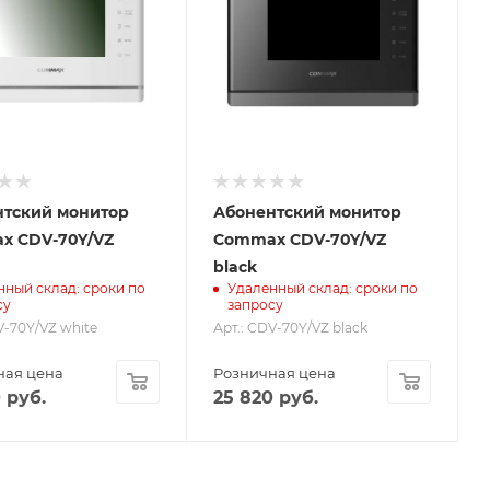
нтский монитор
Абонентский монитор
x CDV-70Y/VZ
Commax CDV-70Y/VZ
black
нный склад: сроки по
Удаленный склад: сроки по
су
запросу
V-70Y/VZ white
Арт.: CDV-70Y/VZ black
ная цена
Розничная цена
0
руб.
25 820
руб.