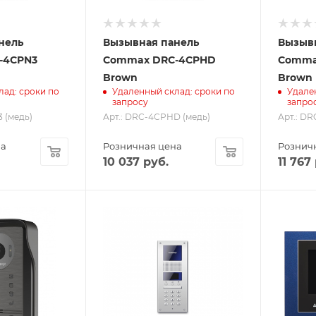
нель
Вызывная панель
Вызыв
-4CPN3
Commax DRC-4CPHD
Comma
Brown
Brown
лад: сроки по
Удаленный склад: сроки по
Удале
запросу
запро
 (медь)
Арт.: DRC-4CPHD (медь)
Арт.: D
на
Розничная цена
Рознич
10 037
руб.
11 767