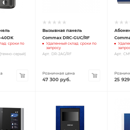
нель
Вызывная панель
Абоне
-40DK
Commax DRC-GUC/RF
Comma
лад: сроки по
Удаленный склад: сроки по
Удале
запросу
запро
(темно-серый)
Арт.: DR-2AG/RF
Арт.: CM
на
Розничная цена
Рознич
47 300
руб.
25 929