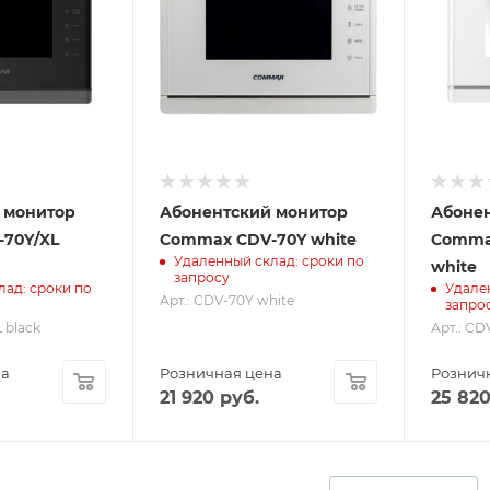
 монитор
Абонентский монитор
Абоне
70Y/XL
Commax CDV-70Y white
Comma
Удаленный склад: сроки по
white
запросу
лад: сроки по
Удале
Арт.: CDV-70Y white
запро
 black
Арт.: CD
на
Розничная цена
Рознич
21 920
руб.
25 82