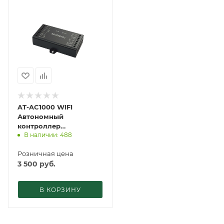
AT-AC1000 WIFI
Автономный
контроллер
В наличии: 488
ACCORDTEC
Розничная цена
3 500
руб.
В КОРЗИНУ