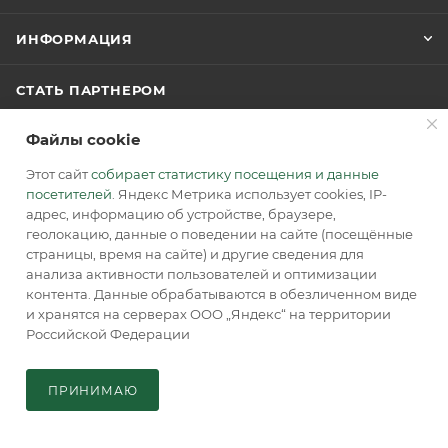
ИНФОРМАЦИЯ
СТАТЬ ПАРТНЕРОМ
Файлы cookie
ТЕХПОДДЕРЖКА
Этот сайт
собирает статистику посещения и данные
ОТЗЫВЫ
посетителей
. Яндекс Метрика использует cookies, IP-
адрес, информацию об устройстве, браузере,
геолокацию, данные о поведении на сайте (посещённые
АКЦИИ
страницы, время на сайте) и другие сведения для
анализа активности пользователей и оптимизации
КОНТАКТЫ
контента. Данные обрабатываются в обезличенном виде
и хранятся на серверах ООО „Яндекс“ на территории
Российской Федерации
ПОДПИСАТЬСЯ НА РАССЫЛКУ
ПРИНИМАЮ
Главная
Кабинет
Корзина
Каталог