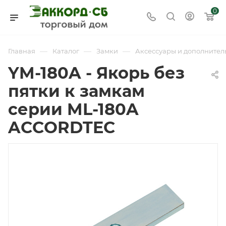
0
—
—
—
Главная
Каталог
Замки
Аксессуары и дополнител
YM-180A - Якорь без
пятки к замкам
серии ML-180A
ACCORDTEC