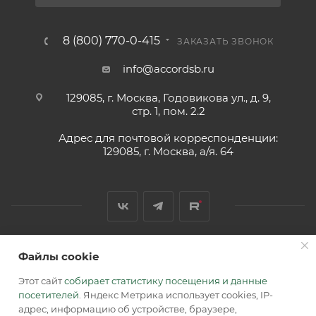
8 (800) 770-0-415
ЗАКАЗАТЬ ЗВОНОК
info@accordsb.ru
129085, г. Москва, Годовикова ул., д. 9,
стр. 1, пом. 2.2
Адрес для почтовой корреспонденции:
129085, г. Москва, а/я. 64
Файлы cookie
2026 © Обращаем Ваше внимание на то, что вся
информация, размещенная на сайте, носит
Этот сайт
собирает статистику посещения и данные
информационный характер и не является публичной
посетителей
. Яндекс Метрика использует cookies, IP-
офертой, определяемой положениями Статьи 437 (2) ГК РФ.
адрес, информацию об устройстве, браузере,