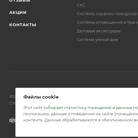
СКС
АКЦИИ
Системы охранно-пожарной
Системы оповещения и тран
КОНТАКТЫ
Деловые аксессуары
Система умный дом
2026 © Обращаем Ваше внимание на то, что вся информаци
Файлы cookie
Статьи 437 (2) ГК РФ.
Этот сайт
собирает статистику посещения и данные п
геолокацию, данные о поведении на сайте (посещённы
контента. Данные обрабатываются в обезличенном ви