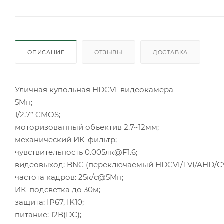
ОПИСАНИЕ
ОТЗЫВЫ
ДОСТАВКА
Уличная купольная HDCVI-видеокамера
5Мп;
1/2.7” CMOS;
моторизованный объектив 2.7~12мм;
механический ИК-фильтр;
чувствительность 0.005лк@F1.6;
видеовыход: BNC (переключаемый HDCVI/TVI/AHD/CV
частота кадров: 25к/c@5Мп;
ИК-подсветка до 30м;
защита: IP67, IK10;
питание: 12В(DC);