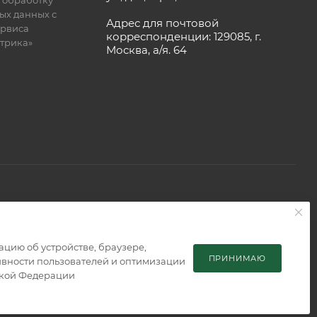
ых данных с
Адрес для почтовой
рвиса
корреспонденции: 129085, г.
етрика»
Москва, а/я. 64
 является публичной офертой, определяемой положениями
мацию об устройстве, браузере,
ПРИНИМАЮ
тивности пользователей и оптимизации
ской Федерации