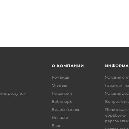
О КОМПАНИИ
ИНФОРМА
Команда
Условия оп
Отзывы
Гарантия на
ния доступом
Лицензии
Условия дос
Вебинары
Вопрос-отв
Видеообзоры
Политика в
обработки
Новости
персональн
Блог
Согласие на