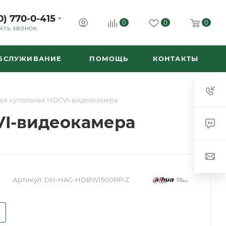
0) 770-0-415
0
0
0
АТЬ ЗВОНОК
ОБСЛУЖИВАНИЕ
ПОМОЩЬ
КОНТАКТЫ
я купольная HDCVI-видеокамера
I-видеокамера
Артикул:
DH-HAC-HDBW1500RP-Z