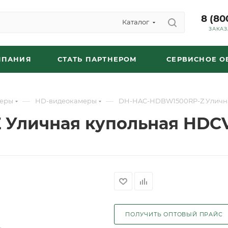
8 (80
Каталог
ЗАКАЗ
МПАНИЯ
СТАТЬ ПАРТНЕРОМ
СЕРВИСНОЕ 
—
—
еры
HD-видеокамеры
DH-HAC-HDBW1500RP-Z Улична
Уличная купольная HDCV
ПОЛУЧИТЬ ОПТОВЫЙ ПРАЙС