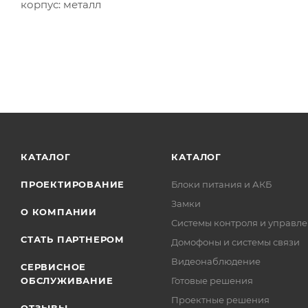
корпус: металл
КАТАЛОГ
КАТАЛОГ
ПРОЕКТИРОВАНИЕ
Блоки питания и АКБ
Замки
О КОМПАНИИ
Системы контроля и управле
СТАТЬ ПАРТНЕРОМ
Домофоны и системы связи
Видеонаблюдение
СЕРВИСНОЕ
ОБСЛУЖИВАНИЕ
Готовые решения
Проектные решения
ОТЗЫВЫ