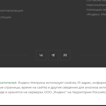
персональн
помощью се
 сигнализации
«Яндекс. М
сляции
я, размещенная на сайте, носит информационный характер и не
осетителей
. Яндекс Метрика использует cookies, IP-адрес, инфор
е страницы, время на сайте) и другие сведения для анализа ак
де и хранятся на серверах ООО „Яндекс“ на территории Россий