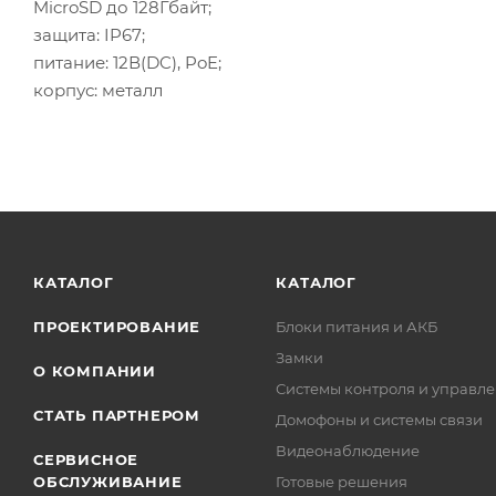
MicroSD до 128Гбайт;
защита: IP67;
питание: 12В(DC), PoE;
корпус: металл
КАТАЛОГ
КАТАЛОГ
ПРОЕКТИРОВАНИЕ
Блоки питания и АКБ
Замки
О КОМПАНИИ
Системы контроля и управле
СТАТЬ ПАРТНЕРОМ
Домофоны и системы связи
Видеонаблюдение
СЕРВИСНОЕ
ОБСЛУЖИВАНИЕ
Готовые решения