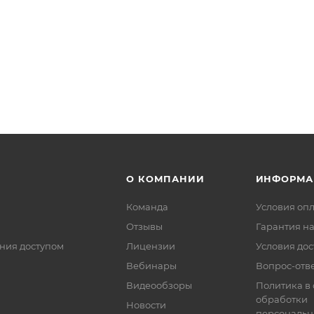
О КОМПАНИИ
ИНФОРМА
Команда
Условия оп
Отзывы
Гарантия на
ния доступом
Лицензии
Условия дос
Вебинары
Вопрос-отв
Видеообзоры
Политика в
обработки
Новости
персональн