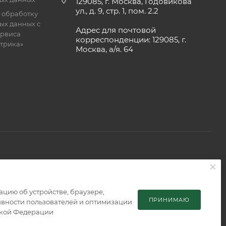
129085, г. Москва, Годовикова
ул., д. 9, стр. 1, пом. 2.2
 обработку
ых данных с
Адрес для почтовой
рвиса
корреспонденции: 129085, г.
етрика»
Москва, а/я. 64
 является публичной офертой, определяемой положениями
мацию об устройстве, браузере,
ПРИНИМАЮ
тивности пользователей и оптимизации
ской Федерации