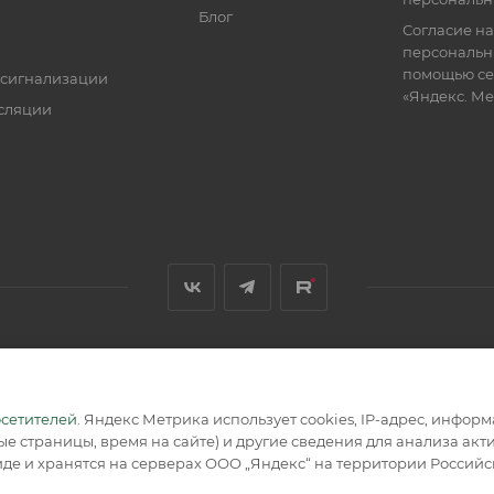
Блог
Согласие на
персональн
помощью се
 сигнализации
«Яндекс. М
сляции
я, размещенная на сайте, носит информационный характер и не
осетителей
. Яндекс Метрика использует cookies, IP-адрес, инфор
е страницы, время на сайте) и другие сведения для анализа ак
де и хранятся на серверах ООО „Яндекс“ на территории Россий