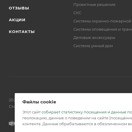
Проектные решения
ОТЗЫВЫ
СКС
АКЦИИ
Системы охранно-пожарной
Системы оповещения и тран
КОНТАКТЫ
Деловые аксессуары
Система умный дом
2026 © Обращаем Ваше внимание на то, что вся информаци
Файлы cookie
Статьи 437 (2) ГК РФ.
Этот сайт
собирает статистику посещения и данные п
геолокацию, данные о поведении на сайте (посещённы
контента. Данные обрабатываются в обезличенном ви