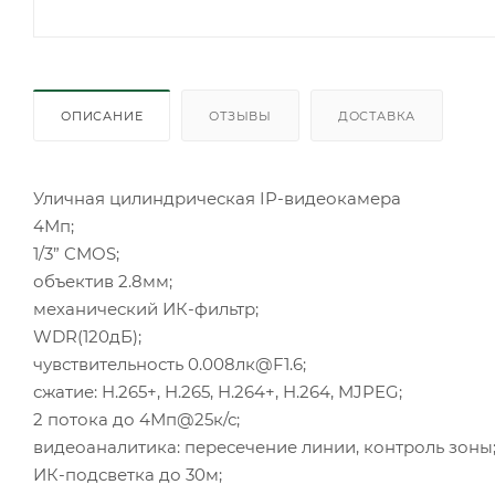
ОПИСАНИЕ
ОТЗЫВЫ
ДОСТАВКА
Уличная цилиндрическая IP-видеокамера
4Мп;
1/3” CMOS;
объектив 2.8мм;
механический ИК-фильтр;
WDR(120дБ);
чувствительность 0.008лк@F1.6;
сжатие: H.265+, H.265, H.264+, H.264, MJPEG;
2 потока до 4Мп@25к/с;
видеоаналитика: пересечение линии, контроль зоны
ИК-подсветка до 30м;