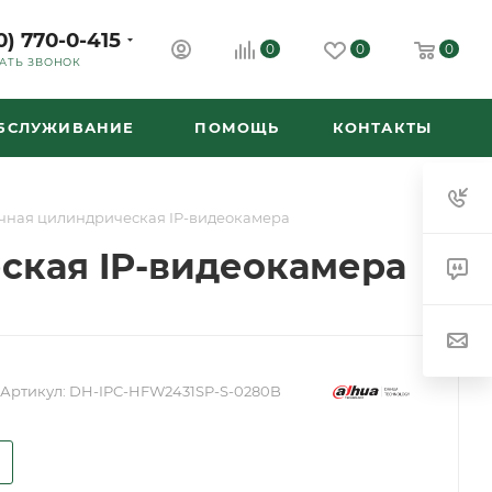
0) 770-0-415
0
0
0
АТЬ ЗВОНОК
ОБСЛУЖИВАНИЕ
ПОМОЩЬ
КОНТАКТЫ
чная цилиндрическая IP-видеокамера
ская IP-видеокамера
Артикул:
DH-IPC-HFW2431SP-S-0280B