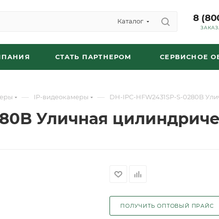
8 (80
Каталог
ЗАКАЗ
МПАНИЯ
СТАТЬ ПАРТНЕРОМ
СЕРВИСНОЕ 
—
—
еры
IP-видеокамеры
DH-IPC-HFW2431SP-S-0280B Ули
280B Уличная цилиндриче
ПОЛУЧИТЬ ОПТОВЫЙ ПРАЙС